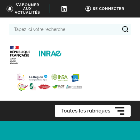
S'ABONNER
AUX
SE CONNECTER
ACTUALITÉS
Tapez
ici
votre
recherche
Toutes les rubriques